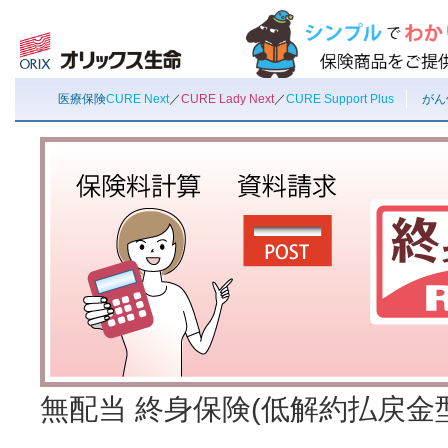
医療保険
CURE Next
／
CURE Lady Next
／
CURE Support Plus
がん
無配当 終身保険(低解約払戻金